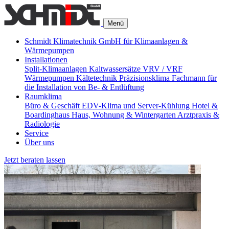
Menü
Schmidt Klimatechnik GmbH für Klimaanlagen &
Wärmepumpen
Installationen
Split-Klimaanlagen
Kaltwassersätze
VRV / VRF
Wärmepumpen
Kältetechnik
Präzisionsklima
Fachmann für
die Installation von Be- & Entlüftung
Raumklima
Büro & Geschäft
EDV-Klima und Server-Kühlung
Hotel &
Boardinghaus
Haus, Wohnung & Wintergarten
Arztpraxis &
Radiologie
Service
Über uns
Jetzt beraten lassen